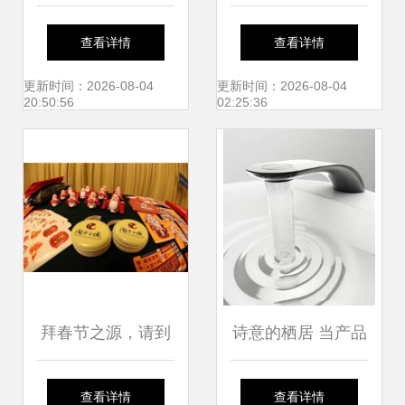
艺术创作的璀璨明
王文学书店 当代汉
查看详情
查看详情
珠
语小说的文艺创作
更新时间：2026-08-04
更新时间：2026-08-04
20:50:56
02:25:36
图景
拜春节之源，请到
诗意的栖居 当产品
阆中过年 一场穿越
设计与文艺创作共
查看详情
查看详情