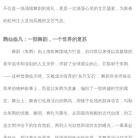
不仅是一场顶级舞剧的巡礼，更是一次涤荡心灵的文艺盛宴，为新春
的杭州注入灵动高雅的文艺气息。
鹮仙临凡：一部舞剧，一个世界的复苏
舞剧《朱鹮》由上海歌舞团倾力打造，自问世以来便以其极致的
美学追求和深刻的人文关怀，俘获了全球观众的心。它取材于朱鹮
——这种曾濒临灭绝、又被成功保育的“东方宝石”。舞剧并未停留在
简单的物种叙事上，而是以朱鹮为意象，编织了一部跨越时空的寓
言。舞台上，舞者们化身洁白的鹮鸟，用臻于化境的肢体语言，勾勒
出朱鹮的优雅、脆弱、挣扎与重生。从田园诗画般的古代仙境，到工
业文明冲击下的生存危机，再到人与自然和谐共生的曙光，一幕幕起
承转合，探讨着生命平等、环境保护的永恒命题。其舞美设计空灵写