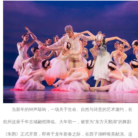
当新年的钟声敲响，一场关于生命、自然与诗意的艺术邀约，在
杭州这座千年古城翩然降临。大年初一，被誉为“东方天鹅湖”的舞剧
《朱鹮》正式开票，即将于龙年新春之际，在西子湖畔唯美献演。这