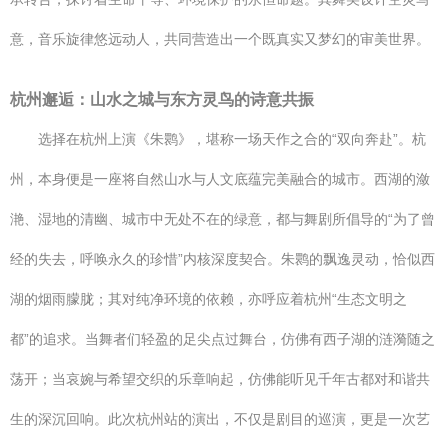
意，音乐旋律悠远动人，共同营造出一个既真实又梦幻的审美世界。
杭州邂逅：山水之城与东方灵鸟的诗意共振
选择在杭州上演《朱鹮》，堪称一场天作之合的“双向奔赴”。杭
州，本身便是一座将自然山水与人文底蕴完美融合的城市。西湖的潋
滟、湿地的清幽、城市中无处不在的绿意，都与舞剧所倡导的“为了曾
经的失去，呼唤永久的珍惜”内核深度契合。朱鹮的飘逸灵动，恰似西
湖的烟雨朦胧；其对纯净环境的依赖，亦呼应着杭州“生态文明之
都”的追求。当舞者们轻盈的足尖点过舞台，仿佛有西子湖的涟漪随之
荡开；当哀婉与希望交织的乐章响起，仿佛能听见千年古都对和谐共
生的深沉回响。此次杭州站的演出，不仅是剧目的巡演，更是一次艺