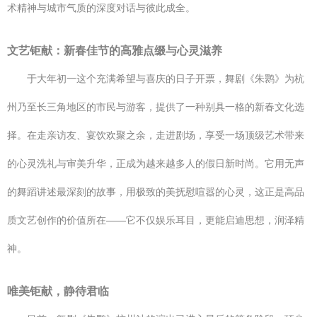
术精神与城市气质的深度对话与彼此成全。
文艺钜献：新春佳节的高雅点缀与心灵滋养
于大年初一这个充满希望与喜庆的日子开票，舞剧《朱鹮》为杭
州乃至长三角地区的市民与游客，提供了一种别具一格的新春文化选
择。在走亲访友、宴饮欢聚之余，走进剧场，享受一场顶级艺术带来
的心灵洗礼与审美升华，正成为越来越多人的假日新时尚。它用无声
的舞蹈讲述最深刻的故事，用极致的美抚慰喧嚣的心灵，这正是高品
质文艺创作的价值所在——它不仅娱乐耳目，更能启迪思想，润泽精
神。
唯美钜献，静待君临