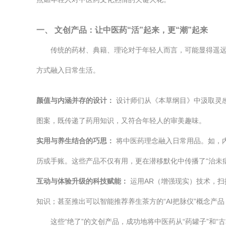
一、 文创产品：让中医药“活”起来，更“潮”起来
传统的药材、典籍、理论对于年轻人而言，可能显得遥
方式融入日常生活。
颜值与内涵并存的设计：
设计师们从《本草纲目》中汲取灵感
图案，既传递了药用知识，又符合年轻人的审美趣味。
实用与养生结合的巧思：
将中医药理念融入日常用品。如，内
历或手账。这些产品不仅有用，更在潜移默化中传播了“治未
互动与体验升级的科技赋能：
运用AR（增强现实）技术，扫
知识；甚至推出可以智能推荐养生茶方的“AI把脉仪”概念
这些“绝了”的文创产品，成功地将中医药从“药罐子”和