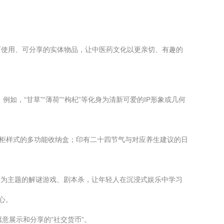
可使用、可分享的实体物品，让中医药文化以更亲切、有趣的
，“甘草”“薄荷”“枸杞”等化身为清新可爱的IP形象或几何
药柜样式的多功能收纳盒；印有二十四节气与对应养生建议的日
药为主题的解谜游戏、剧本杀，让年轻人在沉浸式娱乐中学习
心。
意展示和分享的“社交货币”。