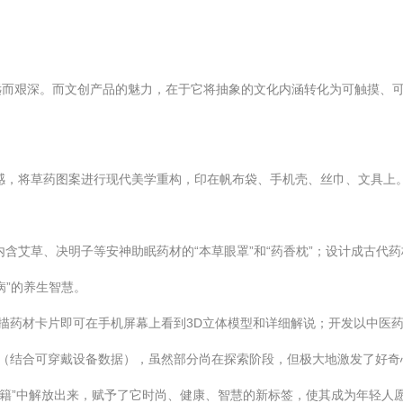
远而艰深。而文创产品的魅力，在于它将抽象的文化内涵转化为可触摸、
，将草药图案进行现代美学重构，印在帆布袋、手机壳、丝巾、文具上。例如
含艾草、决明子等安神助眠药材的“本草眼罩”和“药香枕”；设计成古代
病”的养生智慧。
描药材卡片即可在手机屏幕上看到3D立体模型和详细解说；开发以中医
产品（结合可穿戴设备数据），虽然部分尚在探索阶段，但极大地激发了好奇
“古籍”中解放出来，赋予了它时尚、健康、智慧的新标签，使其成为年轻人愿