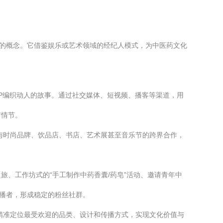
务的概念。它借鉴娱乐或艺术领域的经纪人模式，为中医药文化
P编织动人的故事。通过社交媒体、短视频、播客等渠道，用
有情节。
与时尚品牌、饮品店、书店、艺术展甚至音乐节的跨界合作，
旅、工作坊式的“手工制作中药香囊/药皂”活动、邀请青年中
传播者，形成稳定的粉丝社群。
精准定位最受欢迎的品类、设计和传播方式，实现文化价值与